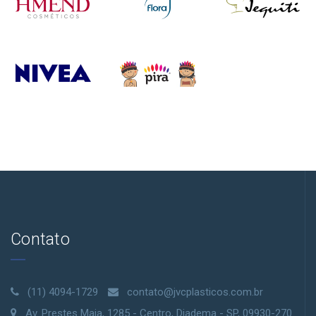
Contato
(11) 4094-1729
contato@jvcplasticos.com.br
Av. Prestes Maia, 1285 - Centro, Diadema - SP, 09930-270