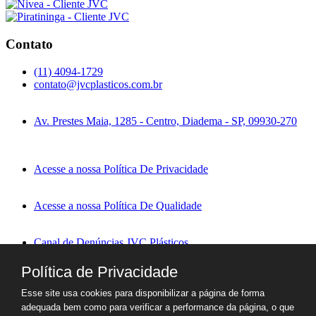
Contato
(11) 4094-1729
contato@jvcplasticos.com.br
Av. Prestes Maia, 1285 - Centro, Diadema - SP, 09930-270
Acesse a nossa Política De Privacidade
Acesse a nossa Política De Qualidade
Canal de Denúncias JVC Plásticos
Política de Privacidade
(11) 91319-3184
Esse site usa cookies para disponibilizar a página de forma
Empresa
adequada bem como para verificar a performance da página, o que